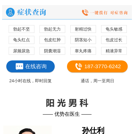
勃起不坚
勃起无力
射精过快
龟头敏感
龟头红点
包皮红肿
阴茎短小
包皮过长
尿频尿急
阴囊潮湿
睾丸疼痛
精液异常
在线咨询
187-3770-6242
24小时在线，即时回复
通话，周一至周日
—— 优势在医生 ——
孙仕利